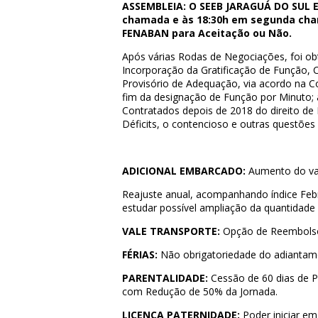
ASSEMBLEIA:
O SEEB JARAGUÁ DO SUL E 
chamada e às 18:30h em segunda cham
FENABAN para Aceitação ou Não.
Após várias Rodas de Negociações, foi ob
Incorporação da Gratificação de Função, 
Provisório de Adequação, via acordo na C
fim da designação de Função por Minuto;
Contratados depois de 2018 do direito d
Déficits, o contencioso e outras questões
ADICIONAL EMBARCADO:
Aumento do val
Reajuste anual, acompanhando índice Feb
estudar possível ampliação da quantidade 
VALE TRANSPORTE:
Opção de Reembolso n
FÉRIAS:
Não obrigatoriedade do adiantame
PARENTALIDADE:
Cessão de 60 dias de P
com Redução de 50% da Jornada.
LICENÇA PATERNIDADE:
Poder iniciar em