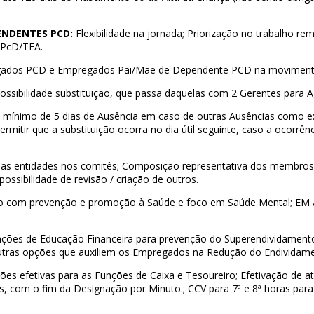
ENDENTES PCD:
Flexibilidade na jornada;
Priorização no trabalho re
 PcD/TEA.
egados PCD e Empregados Pai/Mãe de Dependente PCD na moviment
ssibilidade substituição, que passa daquelas com 2 Gerentes para A
o mínimo de 5 dias de Ausência em caso de outras Ausências como e
rmitir que a substituição ocorra no dia útil seguinte, caso a ocorrên
das entidades nos comitês;
Composição representativa dos membros
ossibilidade de revisão / criação de outros.
com prevenção e promoção à Saúde e foco em Saúde Mental; EM 
ões de Educação Financeira para prevenção do Superendividament
utras opções que auxiliem os Empregados na Redução do Endividame
ões efetivas para as Funções de Caixa e Tesoureiro;
Efetivação de 
s, com o fim da Designação por Minuto.;
CCV para 7ª e 8ª horas para