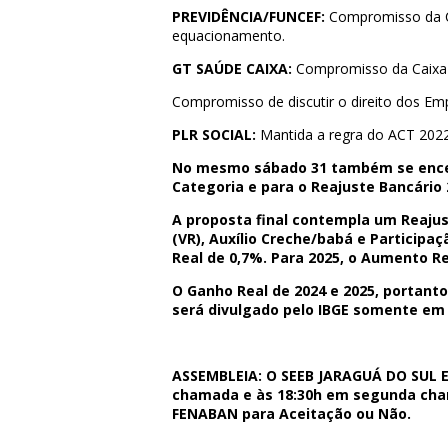
PREVIDÊNCIA/FUNCEF:
Compromisso da Ca
equacionamento.
GT SAÚDE CAIXA:
Compromisso da Caixa de
Compromisso de discutir o direito dos E
PLR SOCIAL:
Mantida a regra do ACT 2022
No mesmo sábado 31 também se encer
Categoria e para o Reajuste Bancário 
A proposta final contempla um Reajus
(VR), Auxílio Creche/babá e Participa
Real de 0,7%. Para 2025, o Aumento Re
O Ganho Real de 2024 e 2025, portant
será divulgado pelo IBGE somente em
ASSEMBLEIA:
O SEEB JARAGUÁ DO SUL E 
chamada e às 18:30h em segunda cham
FENABAN para Aceitação ou Não.