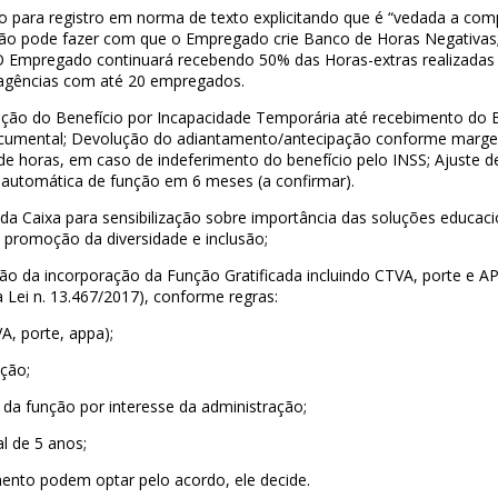
para registro em norma de texto explicitando que é “vedada a co
 não pode fazer com que o Empregado crie Banco de Horas Negativas
 Empregado continuará recebendo 50% das Horas-extras realizadas 
agências com até 20 empregados.
ção do Benefício por Incapacidade Temporária até recebimento do 
cumental;
Devolução do adiantamento/antecipação conforme marg
de horas, em caso de indeferimento do benefício pelo INSS;
Ajuste d
a automática de função em 6 meses (a confirmar).
 Caixa para sensibilização sobre importância das soluções educacio
promoção da diversidade e inclusão;
são da incorporação da Função Gratificada incluindo CTVA, porte e
 Lei n. 13.467/2017), conforme regras:
A, porte, appa);
ção;
da função por interesse da administração;
l de 5 anos;
nto podem optar pelo acordo, ele decide.