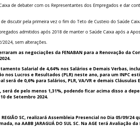
ixa de debater com os Representantes dos Empregados e dar cont
 discutir pela primeira vez o fim do Teto de Custeio do Saúde Caix
mpregados admitidos após 2018 de manter o Saúde Caixa após a Apos
/2024, sem alterações.
raram as negociações da FENABAN para a Renovação da Conv
2024.
tamento Salarial de 4,64% nos Salários e Demais Verbas, inclu
ção nos Lucros e Resultados (PLR) neste ano, para um INPC es
al será de 0,6% para Salários, PLR, VA/VR e demais Cláusulas
o, será de pelo menos 1,31%, podendo ficar acima disso a dep
 10 de Setembro 2024.
REGIÃO SC, realizará Assembleia Presencial no Dia 05/09/24 qu
ada, na AABB JARAGUÁ DO SUL SC. Na AGE terá Avaliação da 