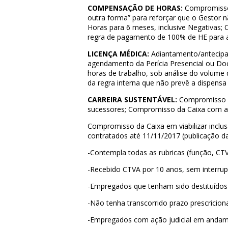
COMPENSAÇÃO DE HORAS:
Compromisso 
outra forma” para reforçar que o Gestor
Horas para 6 meses, inclusive Negativas;
O
regra de pagamento de 100% de HE para 
LICENÇA MÉDICA:
Adiantamento/antecipa
agendamento da Perícia Presencial ou Do
horas de trabalho, sob análise do volume 
da regra interna que não prevê a dispens
CARREIRA SUSTENTÁVEL:
Compromisso da
sucessores;
Compromisso da Caixa com a 
Compromisso da Caixa em viabilizar inclu
contratados até 11/11/2017 (publicação da
-Contempla todas as rubricas (função, CTV
-Recebido CTVA por 10 anos, sem interrup
-Empregados que tenham sido destituídos 
-Não tenha transcorrido prazo prescriciona
-Empregados com ação judicial em andame