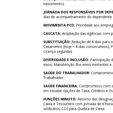
nascimento).
JORNADA DOS RESPONSÁVEIS POR DEP
dias de acompanhamento do dependente
MOVIMENTA PCD:
Prioridade aos empr
CASCATA:
Ampliação das Agências com po
SUBSTITUIÇÃO:
Redução de 8 dias para 
Casamento (hoje = 8 dias consecutivos); Pe
Licença segunda).
DIVERSIDADE E INCLUSÃO:
Participação 
eixos;
Manutenção dos eixos existentes e p
SAÚDE DO TRABALHADOR:
Compromisso 
Trabalhador.
SAÚDE FINANCEIRA:
Compromisso com aç
em estudar opções de Taxa, Créditos e O
FUNÇÕES MINUTO:
Retorno das designaç
Caixa e Tesoureiro com Jornada de 6 hora
sindicatos;
CCV para Quebra de Caixa.