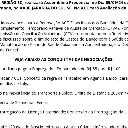
REGIÃO SC, realizará Assembleia Presencial no Dia 05/09/24 qu
ada, na AABB JARAGUÁ DO SUL SC. Na AGE terá Avaliação da 
tidos avanços para a Renovação ACT Específicos dos Bancários da Ca
Complemento Temporário Variável de Ajuste de Mercado (CTVA), Port
omissão de Conciliação Voluntária (CCV); retorno da nomeação efeti
 a discussão sobre o fim do teto de Gastos do Banco com a Saúde d
e Manutenção do Plano do Saúde Caixa após a Aposentadoria; e o D
 da Funcef.
VEJA ABAIXO AS CONQUISTAS DAS NEGOCIAÇÕES:
or diário pago a Empregados Embarcados de R$ 55 para R$ 100;
raban / CCT; Conceito da regra de “Trabalho em Agência Barco” par
de dias de folga.
a inexistência de Transporte Público; Limite de Distância 200km / di
nto de Salário nas Férias.
rorrogação da Licença Paternidade; Conversão da Prorrogação da Li
 até 120 dias do Nascimento ou da Alta da Criança (não sendo obriga