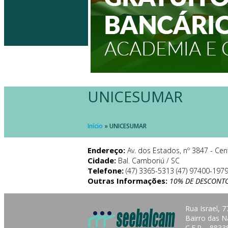
UNICESUMAR
Início
»
UNICESUMAR
Endereço:
Av. dos Estados, nº 3847 - Cen
Cidade:
Bal. Camboriú / SC
Telefone:
(47) 3365-5313 (47) 97400-197
Outras Informações:
10% DE DESCONTO
Rua Israel, 7
Bairro das N
C.E.P. - 883