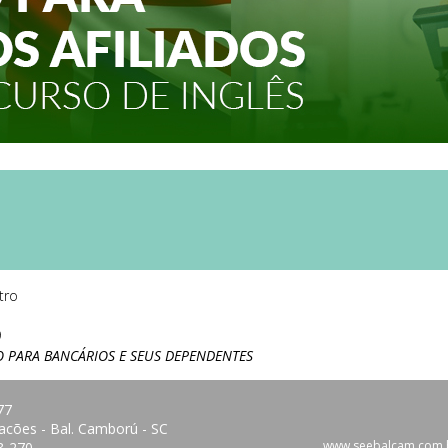
tro
9
 PARA BANCÁRIOS E SEUS DEPENDENTES
77
acões - Bal. Camború - SC
www.seebalcam.com.br
38-270